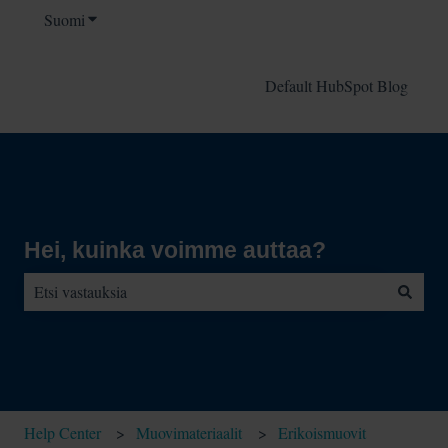
Suomi
Näytä käännöksien alavalikko
Default HubSpot Blog
Hei, kuinka voimme auttaa?
Ehdotuksia ei ole, koska hakukenttä on tyhjä.
Help Center
Muovimateriaalit
Erikoismuovit