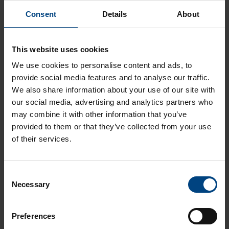
PTFE CF25 - Erikoismuovi
Consent
Details
About
This website uses cookies
Liittyvät artikkelit
We use cookies to personalise content and ads, to
provide social media features and to analyse our traffic.
Millainen on PA6 muovi?
We also share information about your use of our site with
our social media, advertising and analytics partners who
Millainen on PVDF muovi?
may combine it with other information that you’ve
PC Hard - Optinen muovi
provided to them or that they’ve collected from your use
PPSU - Erikoismuovi
of their services.
UP GM 203 / GPO-3 - Komposiitti
C
Aikolon Oy
Necessary
o
n
Muovikoulu
Videot
s
Preferences
e
Oppaat
Asiakasreferenssit
Muovikoulu testaa videosarja