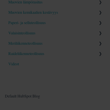
Muovien lämpörasitus
Blogit
Videot
Opas
Muovien kemikaalien kestävyys
Blogit
Videot
Opas
Paperi- ja selluteollisuus
Blogit
Videot
Opas
Valaisinteollisuus
Blogit
Blogit
Opas
Meriliikenneteollisuus
Blogit
Opas
Raideliikenneteollisuus
Blogit
Opas
Videot
Blogit
Opas
Blogit
Default HubSpot Blog