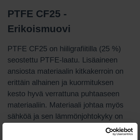
PTFE CF25 -
Erikoismuovi
PTFE CF25 on hiiligrafiitilla (25 %)
seostettu PTFE-laatu. Lisäaineen
ansiosta materiaalin kitkakerroin on
erittäin alhainen ja kuormituksen
kesto hyvä verrattuna puhtaaseen
materiaaliin. Materiaali johtaa myös
sähköä ja sen lämmönjohtokyky on
hyvä.