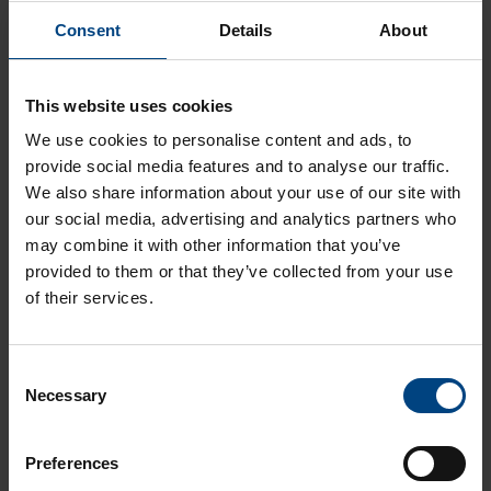
PE1000 ATEX - Perusmuovi
Consent
Details
About
This website uses cookies
Liittyvät artikkelit
We use cookies to personalise content and ads, to
provide social media features and to analyse our traffic.
UP GM 203 / GPO-3 - Komposiitti
We also share information about your use of our site with
our social media, advertising and analytics partners who
PS, Polystyreeni - Perusmuovi
may combine it with other information that you’ve
PC Hard - Optinen muovi
provided to them or that they’ve collected from your use
Millainen on PA6 muovi?
of their services.
PE 1000 HOT - Perusmuovi
C
Aikolon Oy
Necessary
o
n
Muovikoulu
Videot
s
Preferences
e
Oppaat
Asiakasreferenssit
Muovikoulu testaa videosarja