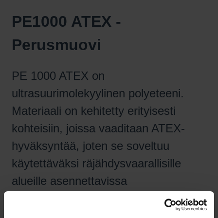
PE1000 ATEX -
Perusmuovi
PE 1000 ATEX on
ultrasuurimolekyylinen polyeteeni.
Materiaali on kehitetty erityisesti
kohteisiin, joissa vaaditaan ATEX-
hyväksyntää, joten se soveltuu
käytettäväksi räjähdysvaarallisille
alueille asennettavissa
laitekokonaisuuksissa.