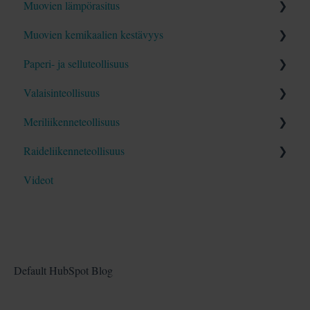
Muovien lämpörasitus
Blogit
Videot
Opas
Muovien kemikaalien kestävyys
Blogit
Videot
Opas
Paperi- ja selluteollisuus
Blogit
Videot
Opas
Valaisinteollisuus
Blogit
Blogit
Opas
Meriliikenneteollisuus
Blogit
Opas
Raideliikenneteollisuus
Blogit
Opas
Videot
Blogit
Opas
Blogit
Default HubSpot Blog