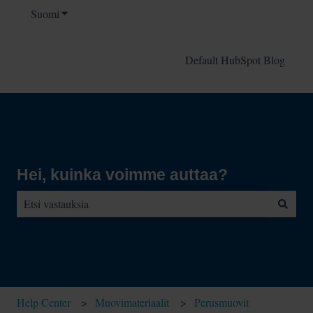
Suomi
Näytä käännöksien alavalikko
Default HubSpot Blog
Hei, kuinka voimme auttaa?
Ehdotuksia ei ole, koska hakukenttä on tyhjä.
Help Center
Muovimateriaalit
Perusmuovit