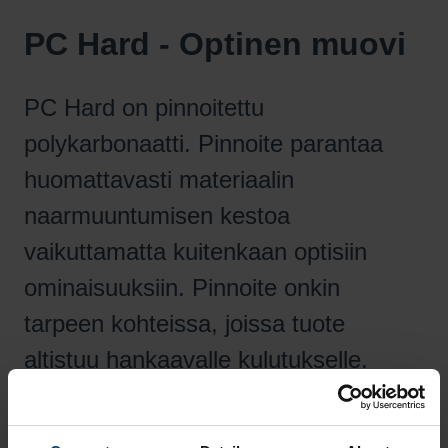
PC Hard - Optinen muovi
PC Hard on pinnoitettu
polykarbonaatti. Pinnoite parantaa
huomattavasti materiaalin
naarmuuntumisen kestoa
vaikuttamatta kuitenkaan optisiin
ominaisuuksiin. Pinnoite onkin
tarpeen kohteissa, joissa tuote
altistuu hankaavalle kulutukselle.
PC Hard - Optinen muovi