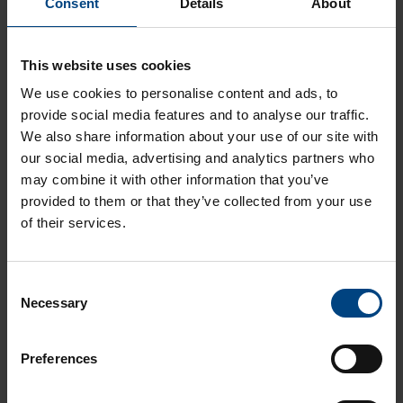
Consent
Details
About
This website uses cookies
Liittyvät artikkelit
We use cookies to personalise content and ads, to
PC, Polykarbonaatti - Tekninen muovi
provide social media features and to analyse our traffic.
We also share information about your use of our site with
PC DX LED - Optinen muovi
our social media, advertising and analytics partners who
Simona®PC FR Rail - Perusmuovi
may combine it with other information that you’ve
PC UV AdLight - Optinen muovi
provided to them or that they’ve collected from your use
of their services.
PC FR - Optinen muovi
Aikolon Oy
C
Necessary
o
Muovikoulu
Videot
n
s
Oppaat
Asiakasreferenssit
Muovikoulu testaa videosarja
Preferences
e
Muovimateriaalit
Vastuullisuus
Asiakasreferenssit
n