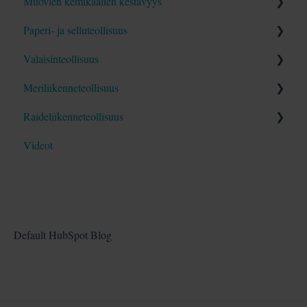
Muovien kemikaalien kestävyys
Blogit
Videot
Opas
Paperi- ja selluteollisuus
Blogit
Videot
Opas
Valaisinteollisuus
Blogit
Blogit
Opas
Meriliikenneteollisuus
Blogit
Opas
Raideliikenneteollisuus
Blogit
Opas
Videot
Blogit
Opas
Blogit
Default HubSpot Blog