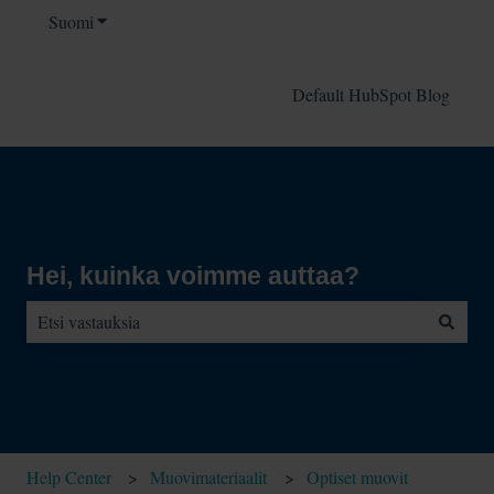
Suomi
Näytä käännöksien alavalikko
Default HubSpot Blog
Hei, kuinka voimme auttaa?
Ehdotuksia ei ole, koska hakukenttä on tyhjä.
Help Center
Muovimateriaalit
Optiset muovit