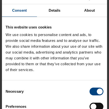
turvallisuuden taso on alan
Consent
Details
About
vaatimuksille riittävä.
Osaatko valita raideliikenteeseen hyväksyttyjä muovi- ja
This website uses cookies
komposiittimateriaaleja?
We use cookies to personalise content and ads, to
provide social media features and to analyse our traffic.
We also share information about your use of our site with
our social media, advertising and analytics partners who
may combine it with other information that you’ve
Liittyvät artikkelit
provided to them or that they’ve collected from your use
Muovien ja komposiittien keveys raideliikenneteollisuudessa
of their services.
Opas muovien ja komposiittien käyttöön
raideliikenneteollisuudessa
C
Video suunnittelijan ja ostajan tarkistuslistan asioista
Necessary
o
n
Mitä tarkoittaa muovien hetkellinen ja jatkuva lämmön kesto?
s
Preferences
Opas muovien ja komposiittien käyttöön