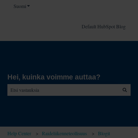
Suomi
Näytä käännöksien alavalikko
Default HubSpot Blog
Hei, kuinka voimme auttaa?
Ehdotuksia ei ole, koska hakukenttä on tyhjä.
Help Center
Raideliikenneteollisuus
Blogit