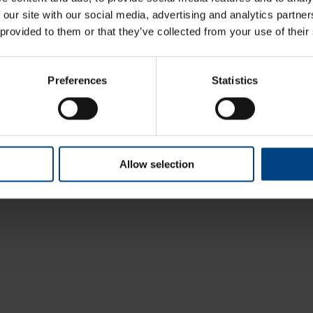
Liittyvät artikkelit
 our site with our social media, advertising and analytics partn
 provided to them or that they’ve collected from your use of their
Muovien ja komposiittien keveys raideliikenneteollisuudessa
Video suunnittelijan ja ostajan tarkistuslistan asioista
Preferences
Statistics
Osaatko valita raideliikenteeseen hyväksyttyjä muovi- ja komposiittimater
Video suunnittelijan ja ostajan tarkistuslistan asioista
Miten säästän aikaa ja rahaa - oikean tuotantomenetelmän valinta muovill
Allow selection