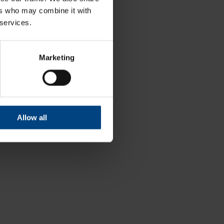
ers who may combine it with
 services.
Marketing
iaaleja?
e
Allow all