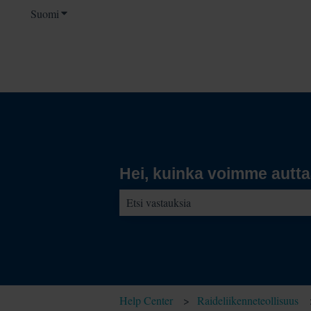
Suomi
Näytä käännöksien alavalikko
Hei, kuinka voimme autt
Ehdotuksia ei ole, koska hakukenttä on t
Help Center
Raideliikenneteollisuus