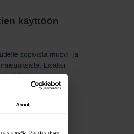
ien käyttöön
udelle sopivista muovi- ja
naisuuksista. Lisäksi
riaaleista
About
se our traffic. We also share