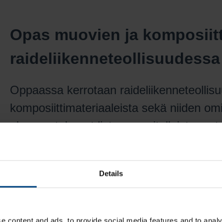
Opas muovien ja komposiitt
raideliikenneteollisuudessa
Oppaassa kerrotaan raideliikenneteollisu
komposiittimateriaaleista sekä niiden omi
olemme tehneet listan suositelluista mate
käyttökohteittain.
Lataa ilmainen Raideliikenneteollisuus -opas
Details
e content and ads, to provide social media features and to analy