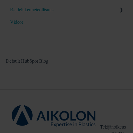
Raideliikenneteollisuus
Blogit
Opas
Videot
Blogit
Opas
Blogit
Default HubSpot Blog
Tekijänoikeus