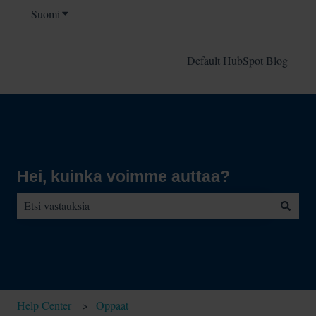
Suomi
Näytä käännöksien alavalikko
Default HubSpot Blog
Hei, kuinka voimme auttaa?
Ehdotuksia ei ole, koska hakukenttä on tyhjä.
Help Center
Oppaat