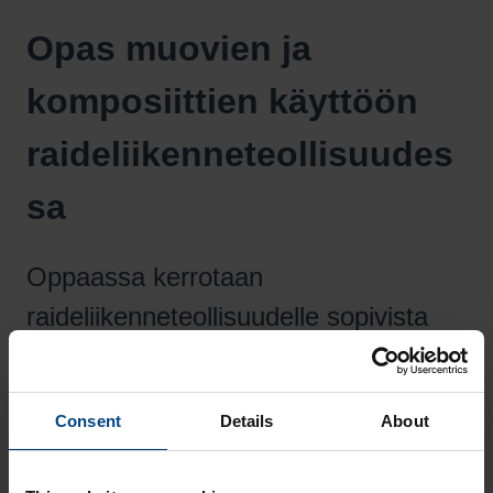
Opas muovien ja
komposiittien käyttöön
raideliikenneteollisuudes
sa
Oppaassa kerrotaan
raideliikenneteollisuudelle sopivista
muovi- ja komposiittimateriaaleista
sekä niiden ominaisuuksista. Lisäksi
Consent
Details
About
olemme tehneet listan suositelluista
materiaaleista käyttökohteittain.