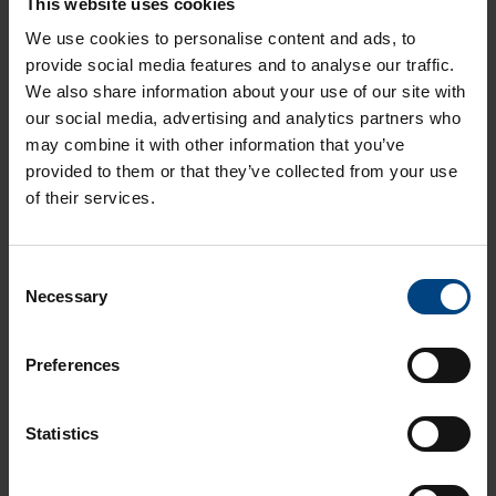
This website uses cookies
Lataa ilmainen Raideliikenneteollisuus -opas
We use cookies to personalise content and ads, to
provide social media features and to analyse our traffic.
We also share information about your use of our site with
our social media, advertising and analytics partners who
may combine it with other information that you’ve
Liittyvät artikkelit
provided to them or that they’ve collected from your use
of their services.
Opas muovien lämpörasituksesta
Paperi- ja selluteollisuus - ostajan opas
C
Opas diffuusoivien muovien käyttöön
Necessary
o
Suunnittelijan ja ostajan tarkistuslista
n
s
Opas lasin ja muovin vertailusta
Preferences
e
n
Aikolon Oy
t
Statistics
S
Muovikoulu
Videot
e