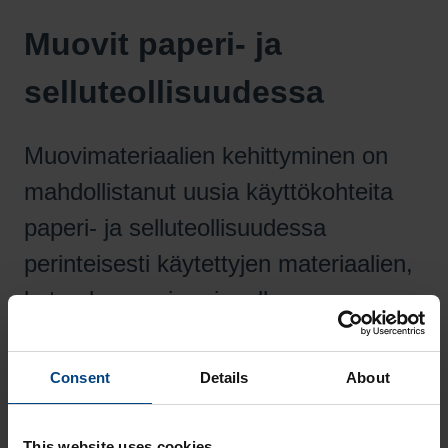
Muovit paperi- ja
selluteollisuudessa
Muovimateriaalien kehittyminen on
mahdollistanut uusia käyttökohteita
paperi- ja selluteollisuudessa
perinteisesti käytettyjen materiaalien,
kuten keraamien rinnalla.
Muovit paperi- ja selluteollisuudessa
Consent
Details
About
This website uses cookies