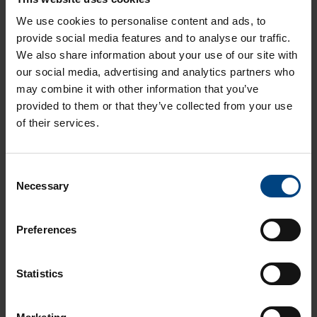
Liittyvät artikkelit
We use cookies to personalise content and ads, to
provide social media features and to analyse our traffic.
Opas muovien ja komposiittien käyttöön
meriliikenneteollisuudessa
We also share information about your use of our site with
our social media, advertising and analytics partners who
Milloin muovi on keraamia ja teräksiä parempi vaihtoehto paperi-
may combine it with other information that you’ve
ja selluteollisuuden sovelluksissa?
provided to them or that they’ve collected from your use
Paperi- ja selluteollisuus - ostajan opas
of their services.
Mitä tarkoittaa muovien hetkellinen ja jatkuva lämmön kesto?
FlexGuard - imutelojen tiivistelista
C
Necessary
o
Aikolon Oy
n
s
Preferences
Muovikoulu
Videot
e
n
Oppaat
Asiakasreferenssit
Muovikoulu testaa videosarja
t
Statistics
S
Muovimateriaalit
Vastuullisuus
Asiakasreferenssit
e