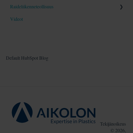
Blogit
Raideliikenneteollisuus
Opas
Blogit
Videot
Opas
Blogit
Default HubSpot Blog
Tekijänoikeus
© 2026,