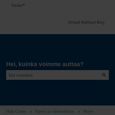
Suomi
Näytä käännöksien alavalikko
Default HubSpot Blog
Hei, kuinka voimme auttaa?
Ehdotuksia ei ole, koska hakukenttä on tyhjä.
Help Center
Paperi- ja selluteollisuus
Blogit