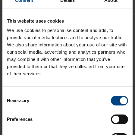
Consent
Details
About
Liittyvät artikkelit
Mitä asiakkaamme kertovat meistä - Innojok/Innolux!
This website uses cookies
We use cookies to personalise content and ads, to
Video - Mitä Aikolonissa tehdään?
provide social media features and to analyse our traffic.
Mitä asiakkaamme kertovat meistä - Raita Sport!
We also share information about your use of our site with
our social media, advertising and analytics partners who
Mitä vastuullisuus tarkoittaa Aikolonissa?
may combine it with other information that you’ve
Mitä tarkoittaa muovien hetkellinen ja jatkuva lämmön kesto?
provided to them or that they’ve collected from your use
of their services.
Aikolon Oy
Videot
C
Necessary
o
Asiakasreferenssit
n
s
Vastuullisuus
Preferences
e
Työstökoneet ja koneistus
n