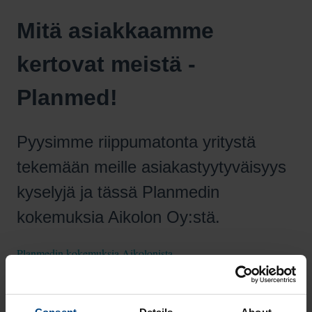
Mitä asiakkaamme
kertovat meistä -
Planmed!
Pyysimme riippumatonta yritystä
tekemään meille asiakastyytyväisyys
kyselyjä ja tässä Planmedin
kokemuksia Aikolon Oy:stä.
Planmedin kokemuksia Aikolonista