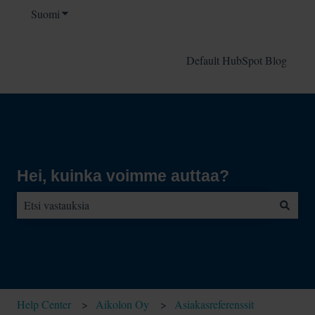
Suomi
Näytä käännöksien alavalikko
Default HubSpot Blog
Hei, kuinka voimme auttaa?
Ehdotuksia ei ole, koska hakukenttä on tyhjä.
Help Center
Aikolon Oy
Asiakasreferenssit