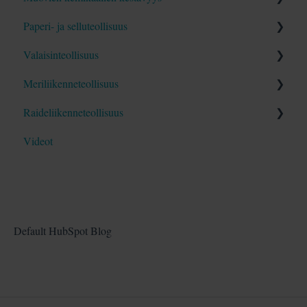
Paperi- ja selluteollisuus
Blogit
Videot
Opas
Valaisinteollisuus
Blogit
Blogit
Opas
Meriliikenneteollisuus
Blogit
Opas
Raideliikenneteollisuus
Blogit
Opas
Videot
Blogit
Opas
Blogit
Default HubSpot Blog