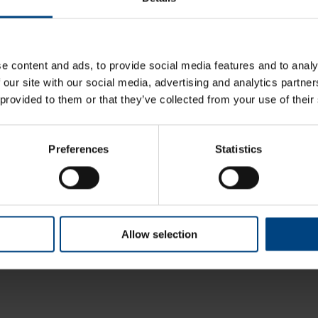
Järjestelmällinen ja sinnikäs ongelmien ratkaisija!
Pisarasuojat kauppojen kassoille ja asiakaspalvelupisteisiin
e content and ads, to provide social media features and to analy
Puuha Pete - joka kaiken korjaa!
 our site with our social media, advertising and analytics partn
 provided to them or that they’ve collected from your use of their
Preferences
Statistics
Allow selection