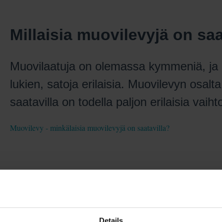
Millaisia muovilevyjä on saa
Muovilaatuja on olemassa kymmeniä, ja
lukien, satoja erilaisia. Muovilevyn osalta
saatavilla on todella paljon erilaisia vaiht
Muovilevy - minkälaisia muovilevyjä on saatavilla?
Liittyvät artikkelit
ISO 14001 ympäristönhallintajärjestelmä
Details
Meillä on Avainlippu!