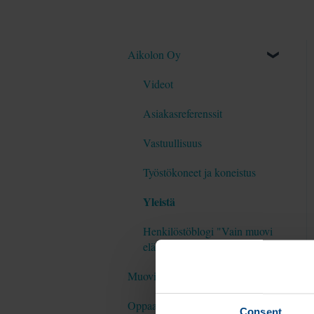
Aikolon Oy
Videot
Asiakasreferenssit
Vastuullisuus
Työstökoneet ja koneistus
Yleistä
Henkilöstöblogi "Vain muovi
elämää..."
Muovikoulu
Oppaat
Muovikoulu testaa videosarja
Consent