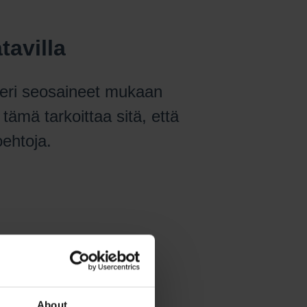
tavilla
 eri seosaineet mukaan
 tämä tarkoittaa sitä, että
oehtoja.
About