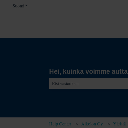
Suomi
Näytä käännöksien alavalikko
Hei, kuinka voimme autt
Ehdotuksia ei ole, koska hakukenttä on t
Help Center
Aikolon Oy
Yleistä