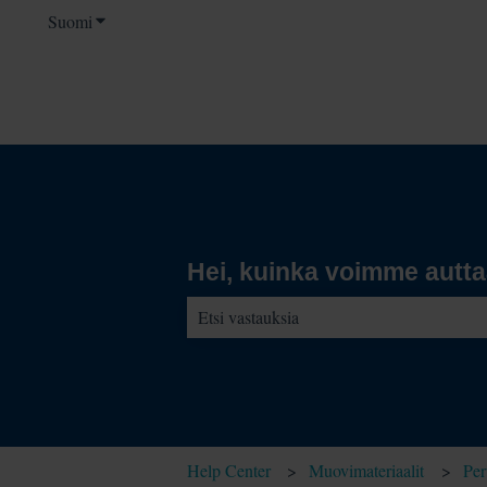
Suomi
Näytä käännöksien alavalikko
Hei, kuinka voimme autt
Ehdotuksia ei ole, koska hakukenttä on t
Help Center
Muovimateriaalit
Per