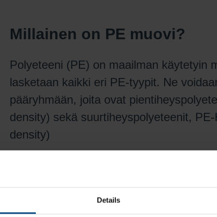
Millainen on PE muovi?
Polyeteeni (PE) on maailman käytetyin 
lasketaan kaikki eri PE-tyypit. Ne voida
pääryhmään, joita ovat pientiheyspolyet
density) sekä suurtiheyspolyeteenit, PE
density)
PE, polyeteeni - kestää paukkupakkasetkin
Details
Liittyvät artikkelit