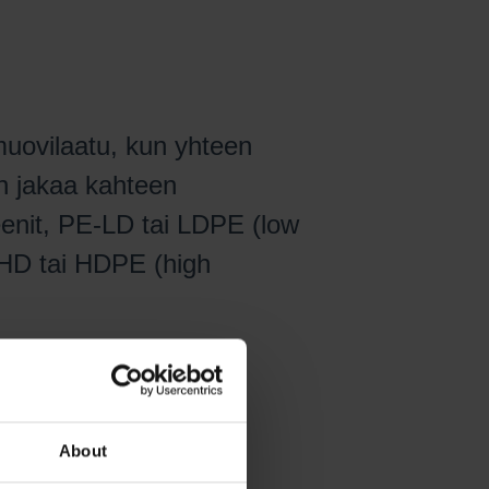
muovilaatu, kun yhteen
an jakaa kahteen
eenit, PE-LD tai LDPE (low
-HD tai HDPE (high
About