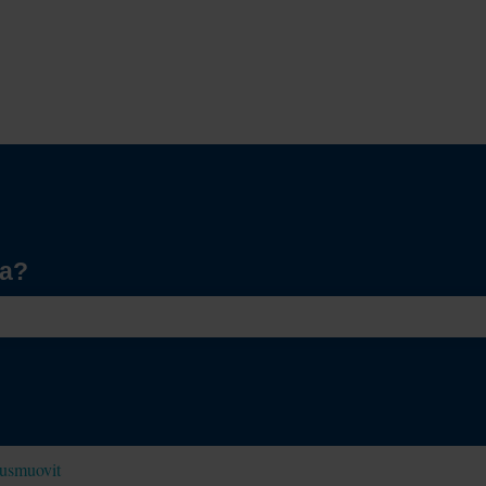
aa?
yhjä.
usmuovit