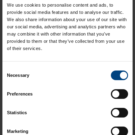
We use cookies to personalise content and ads, to
provide social media features and to analyse our traffic.
We also share information about your use of our site with
our social media, advertising and analytics partners who
Liittyvät artikkelit
may combine it with other information that you’ve
provided to them or that they’ve collected from your use
Paperi- ja selluteollisuus - ostajan opas
of their services.
Suunnittelijan ja ostajan tarkistuslista
Opas diffuusoivien muovien käyttöön
C
Necessary
o
Opas lasin ja muovin vertailusta
n
Opas muovien lämpörasituksesta
s
Preferences
e
Aikolon Oy
n
t
Statistics
Muovikoulu
Videot
S
e
Oppaat
Asiakasreferenssit
Muovikoulu testaa videosarja
Marketing
l