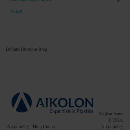
Videot
Blogit
Opas
Blogit
Default HubSpot Blog
Tekijänoikeus
© 2026,
Aikolon Oy - Help Center
Aikolon Oy