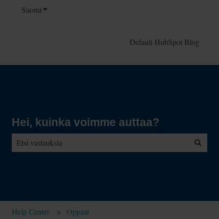
Suomi
Näytä käännöksien alavalikko
Default HubSpot Blog
Hei, kuinka voimme auttaa?
Ehdotuksia ei ole, koska hakukenttä on tyhjä.
Help Center
Oppaat