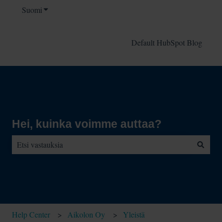
Suomi
Näytä käännöksien alavalikko
Default HubSpot Blog
Hei, kuinka voimme auttaa?
Ehdotuksia ei ole, koska hakukenttä on tyhjä.
Help Center
Aikolon Oy
Yleistä