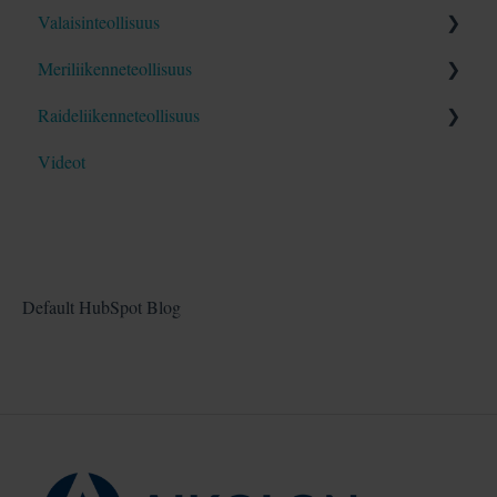
Valaisinteollisuus
Blogit
Blogit
Opas
Meriliikenneteollisuus
Blogit
Opas
Raideliikenneteollisuus
Blogit
Opas
Videot
Blogit
Opas
Blogit
Default HubSpot Blog