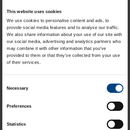
Mitä kaikkea me teemme Aikolonissa?
This website uses cookies
Puuha Pete - joka kaiken korjaa!
We use cookies to personalise content and ads, to
Järjestelmällinen ja sinnikäs ongelmien ratkaisija!
provide social media features and to analyse our traffic.
ISO 14001 ympäristönhallintajärjestelmä
We also share information about your use of our site with
our social media, advertising and analytics partners who
Pisarasuojat kauppojen kassoille ja asiakaspalvelupisteisiin
may combine it with other information that you’ve
provided to them or that they’ve collected from your use
Aikolon Oy
of their services.
Videot
C
Asiakasreferenssit
Necessary
o
Vastuullisuus
n
s
Preferences
Työstökoneet ja koneistus
e
n
Yleistä
t
Statistics